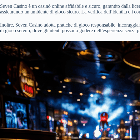
Seven Casino è un casinò online affidabile e sicuro, garantito dalla licen
assicurando un ambiente di gioco sicuro. La verifica dell’identità e i con
Inoltre, Seven Casino adotta pratiche di gioco responsabile, incoraggian
di gioco sereno, dove gli utenti possono godere dell’esperienza senza 