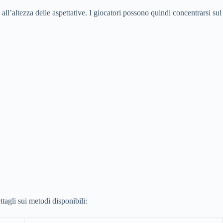
ll’altezza delle aspettative. I giocatori possono quindi concentrarsi sul
tagli sui metodi disponibili: