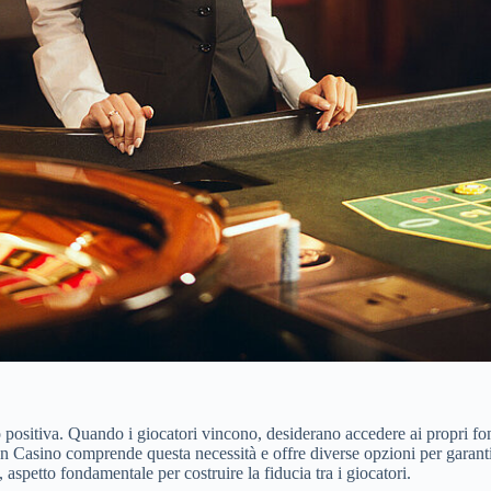
o positiva. Quando i giocatori vincono, desiderano accedere ai propri fon
Casino comprende questa necessità e offre diverse opzioni per garantire 
, aspetto fondamentale per costruire la fiducia tra i giocatori.