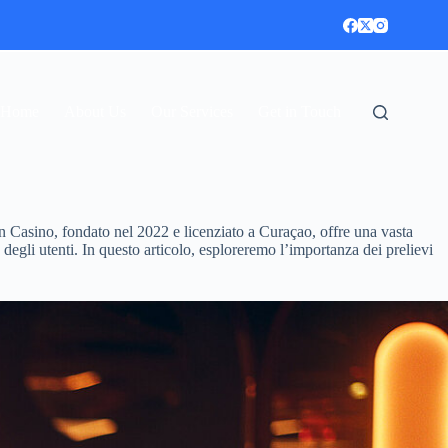
Home
About Us
Our Services
Get in Touch
ven Casino, fondato nel 2022 e licenziato a Curaçao, offre una vasta
degli utenti. In questo articolo, esploreremo l’importanza dei prelievi