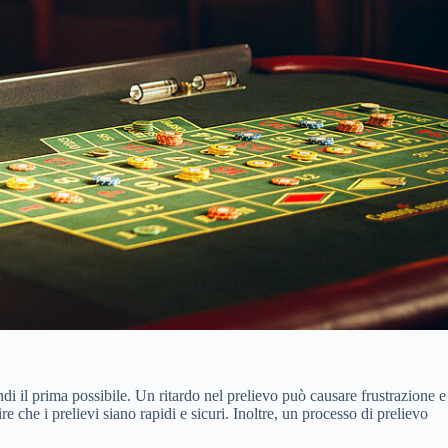
di il prima possibile. Un ritardo nel prelievo può causare frustrazione e
che i prelievi siano rapidi e sicuri. Inoltre, un processo di prelievo