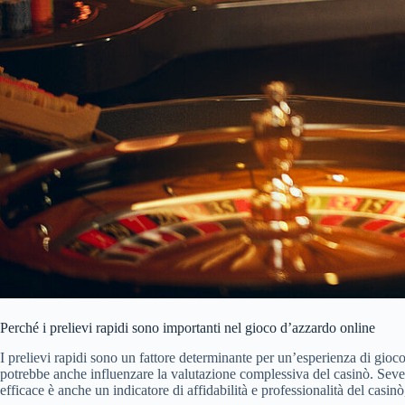
Perché i prelievi rapidi sono importanti nel gioco d’azzardo online
I prelievi rapidi sono un fattore determinante per un’esperienza di gioc
potrebbe anche influenzare la valutazione complessiva del casinò. Seven 
efficace è anche un indicatore di affidabilità e professionalità del casinò