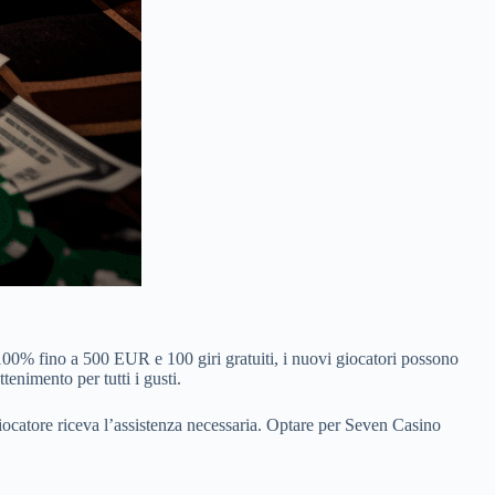
 100% fino a 500 EUR e 100 giri gratuiti, i nuovi giocatori possono
tenimento per tutti i gusti.
 giocatore riceva l’assistenza necessaria. Optare per Seven Casino