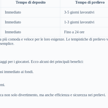
Tempo di deposito
Tempo di prelievo
Immediato
3-5 giorni lavorativi
Immediato
1-3 giorni lavorativi
Immediato
Fino a 24 ore
la più comoda e veloce per le loro esigenze. Le tempistiche di prelievo v
 semplice.
gi per i giocatori. Ecco alcuni dei principali benefici:
asi immediato ai fondi.
emi.
a non solo divertimento, ma anche efficienza e sicurezza nei prelievi.