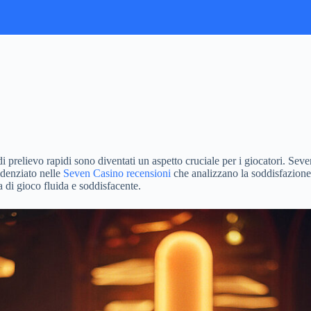
di prelievo rapidi sono diventati un aspetto cruciale per i giocatori. Se
idenziato nelle
Seven Casino recensioni
che analizzano la soddisfazione 
 di gioco fluida e soddisfacente.