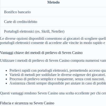
Metodo
Bonifico bancario
Carte di credito/debito
Portafogli elettronici (es. Skrill, Neteller)
Le diverse opzioni disponibili consentono ai giocatori di scegliere quel
portafogli elettronici consente di accedere alle vincite in modo rapido e
Vantaggi chiave dei metodi di prelievo di Seven Casino
Utilizzare i metodi di prelievo di Seven Casino comporta numerosi vantag
Prelievi rapidi con portafogli elettronici, permettendo accesso qu
Varietà di metodi per soddisfare le diverse esigenze dei giocatori.
Processo di prelievo semplice e trasparente, senza costi nascosti.
Assistenza clienti sempre disponibile per aiutare in caso di probl
Questi vantaggi rendono Seven Casino una scelta eccellente per chi cerc
Fiducia e sicurezza su Seven Casino