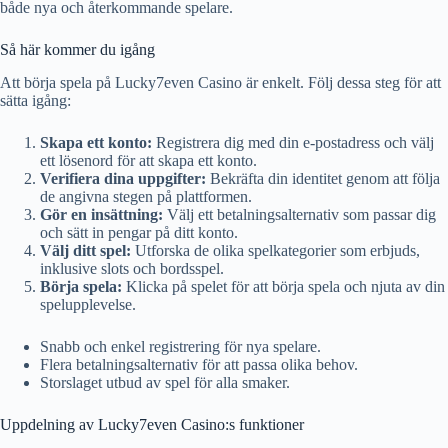
både nya och återkommande spelare.
Så här kommer du igång
Att börja spela på Lucky7even Casino är enkelt. Följ dessa steg för att
sätta igång:
Skapa ett konto:
Registrera dig med din e-postadress och välj
ett lösenord för att skapa ett konto.
Verifiera dina uppgifter:
Bekräfta din identitet genom att följa
de angivna stegen på plattformen.
Gör en insättning:
Välj ett betalningsalternativ som passar dig
och sätt in pengar på ditt konto.
Välj ditt spel:
Utforska de olika spelkategorier som erbjuds,
inklusive slots och bordsspel.
Börja spela:
Klicka på spelet för att börja spela och njuta av din
spelupplevelse.
Snabb och enkel registrering för nya spelare.
Flera betalningsalternativ för att passa olika behov.
Storslaget utbud av spel för alla smaker.
Uppdelning av Lucky7even Casino:s funktioner