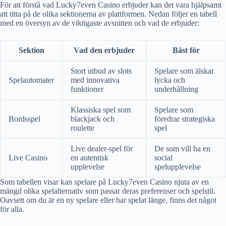
För att förstå vad Lucky7even Casino erbjuder kan det vara hjälpsamt
att titta på de olika sektionerna av plattformen. Nedan följer en tabell
med en översyn av de viktigaste avsnitten och vad de erbjuder:
Sektion
Vad den erbjuder
Bäst för
Stort utbud av slots
Spelare som älskar
Spelautomater
med innovativa
lycka och
funktioner
underhållning
Klassiska spel som
Spelare som
Bordsspel
blackjack och
föredrar strategiska
roulette
spel
Live dealer-spel för
De som vill ha en
Live Casino
en autentisk
social
upplevelse
spelupplevelse
Som tabellen visar kan spelare på Lucky7even Casino njuta av en
mängd olika spelalternativ som passar deras preferenser och spelstil.
Oavsett om du är en ny spelare eller har spelat länge, finns det något
för alla.