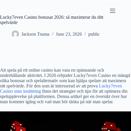
STYLE-UP SYSTEMS
Lucky7even Casino bonusar 2026: så maximerar du ditt
spelvärde
Jackson Tsuma
June 23, 2026
public
Att spela på ett online casino kan vara en spännande och
underhållande aktivitet. I 2026 erbjuder Lucky7even Casino en mängd
olika bonusar och spelalternativ som kan hjälpa spelare att maximera
sitt spelvärde. För den som är intresserad av att prova
Lucky7even
Casino utan insättning
finns det strategier och tips för att optimera din
spelupplevelse på plattformen. Denna artikel ger en översikt över hur
man kommer igång och vad man bör tänka på när man spelar.