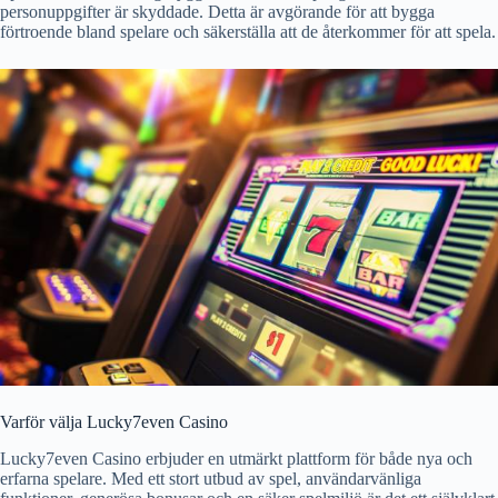
personuppgifter är skyddade. Detta är avgörande för att bygga
förtroende bland spelare och säkerställa att de återkommer för att spela.
Varför välja Lucky7even Casino
Lucky7even Casino erbjuder en utmärkt plattform för både nya och
erfarna spelare. Med ett stort utbud av spel, användarvänliga