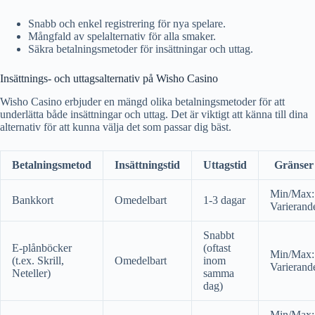
Snabb och enkel registrering för nya spelare.
Mångfald av spelalternativ för alla smaker.
Säkra betalningsmetoder för insättningar och uttag.
Insättnings- och uttagsalternativ på Wisho Casino
Wisho Casino erbjuder en mängd olika betalningsmetoder för att
underlätta både insättningar och uttag. Det är viktigt att känna till dina
alternativ för att kunna välja det som passar dig bäst.
Betalningsmetod
Insättningstid
Uttagstid
Gränser
Min/Max:
Bankkort
Omedelbart
1-3 dagar
Varierand
Snabbt
E-plånböcker
(oftast
Min/Max:
(t.ex. Skrill,
Omedelbart
inom
Varierand
Neteller)
samma
dag)
Min/Max: