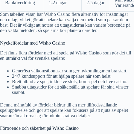
Banköverföring
1-2 dagar
2-5 dagar
Varierand
Som tabellen visar, har Wisho Casino flera alternativ för insättningar
och uttag, vilket gör att spelare kan välja den metod som passar dem
bäst. Det är viktigt att notera att uttagstiderna kan variera beroende på
den valda metoden, så spelarna bör planera därefter.
Nyckelfördelar med Wisho Casino
Det finns flera fördelar med att spela på Wisho Casino som gör det till
en utmärkt val för svenska spelare:
Generösa välkomstbonusar som ger nykomlingar en bra start.
24/7 kundsupport för att hjälpa spelare när som helst.
Brett utbud av spel, inklusive slots, bordsspel och live casino.
Snabba uttagstider för att säkerställa att spelare får sina vinster
snabbt.
Denna mångfald av fördelar bidrar till en mer tillfredsställande
spelupplevelse och gör att spelare kan fokusera på att njuta av spelet
snarare än att oroa sig för administrativa detaljer.
Förtroende och säkerhet på Wisho Casino