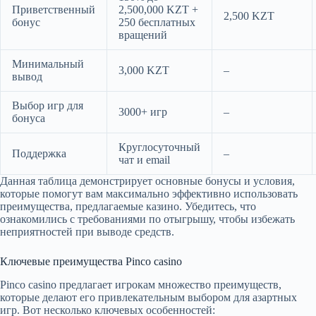
Приветственный
2,500,000 KZT +
2,500 KZT
бонус
250 бесплатных
вращений
Минимальный
3,000 KZT
–
вывод
Выбор игр для
3000+ игр
–
бонуса
Круглосуточный
Поддержка
–
чат и email
Данная таблица демонстрирует основные бонусы и условия,
которые помогут вам максимально эффективно использовать
преимущества, предлагаемые казино. Убедитесь, что
ознакомились с требованиями по отыгрышу, чтобы избежать
неприятностей при выводе средств.
Ключевые преимущества Pinco casino
Pinco casino предлагает игрокам множество преимуществ,
которые делают его привлекательным выбором для азартных
игр. Вот несколько ключевых особенностей: